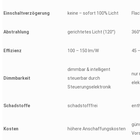
Einschaltverzögerung
keine – sofort 100% Licht
Flac
Abstrahlung
gerichtetes Licht (120°)
360
Effizienz
100 – 150 lm/W
45 
dimmbar & intelligent
nur
Dimmbarkeit
steuerbar durch
elek
Steuerungselektronik
Schadstoffe
schadstofffrei
enth
güns
Kosten
höhere Anschaffungskosten
Vor