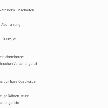
kern beim Einschalten
° Abstrahlung
– 100 lm/W
 mit dimmbarem
trischen Vorschaltgerät
ält giftiges Quecksilber
tige Röhren, teure
schaltgeräte