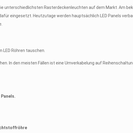
 die unterschiedlichsten Rasterdeckenleuchten auf dem Markt. Am bek
für eingesetzt. Heutzutage werden hauptsächlich LED Panels verbaut.
e.
gen LED Röhren tauschen.
chen. In den meisten Fällen ist eine Umverkabelung auf Reihenschal
:
 Panels.
chtstoffröhre