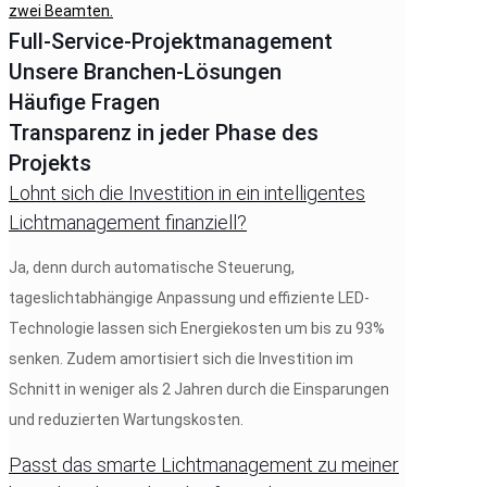
Full-Service-Projektmanagement
Gesundheitswesen
Verwaltung & Büro
Industriebeleuchtung
Hallen & Werkstätten
Supermärkte und Geschäfte
Not- & Sicherheits­beleuchtung
Unsere Branchen-Lösungen
Häufige Fragen
Transparenz in jeder Phase des
Projekts
Lohnt sich die Investition in ein intelligentes
Lichtmanagement finanziell?
Ja, denn durch automatische Steuerung,
tageslichtabhängige Anpassung und effiziente LED-
Technologie lassen sich Energiekosten um bis zu 93%
senken. Zudem amortisiert sich die Investition im
Schnitt in weniger als 2 Jahren durch die Einsparungen
und reduzierten Wartungskosten.
Passt das smarte Lichtmanagement zu meiner