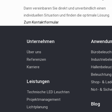
Dann vereinbaren Sie direkt und unverbindlich einen
Ter
individuellen Situation und finden die optimale Lösung.
Zum Kontaktformular
Unternehmen
Anwendun
Über uns
Bürobeleuch
Referenzen
Industriebel
Karriere
Hallenbeleu
Beleuchtung
Leistungen
Shop- & Lad
Not- & Sich
Technische LED Leuchten
Projektmanagement
Blog
Lichtplanung