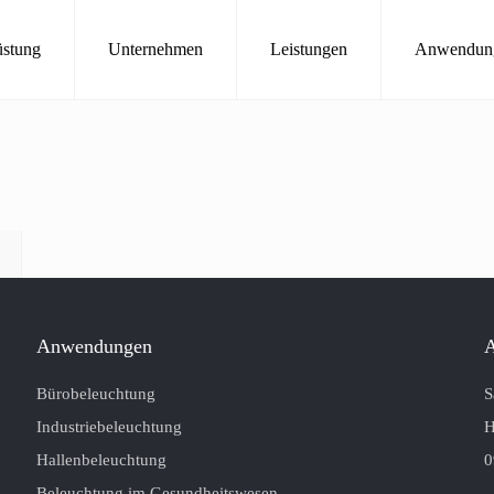
stung
Unternehmen
Leistungen
Anwendun
Anwendungen
A
Bürobeleuchtung
S
Industriebeleuchtung
H
Hallenbeleuchtung
0
Beleuchtung im Gesundheitswesen