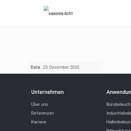
Date
23. Dezember 2020
Unternehmen
Anwendun
Über uns
Bürobeleuch
Referenzen
Industriebel
Karriere
Hallenbeleu
Beleuchtung