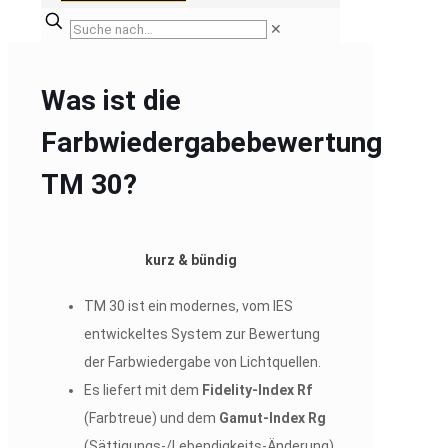
✕
Was ist die
Farbwiedergabebewertung
TM 30?
kurz & bündig
TM 30 ist ein modernes, vom IES
entwickeltes System zur Bewertung
der Farbwiedergabe von Lichtquellen.
Es liefert mit dem
Fidelity-Index Rf
(Farbtreue) und dem
Gamut-Index Rg
(Sättigungs-/Lebendigkeits-Änderung)