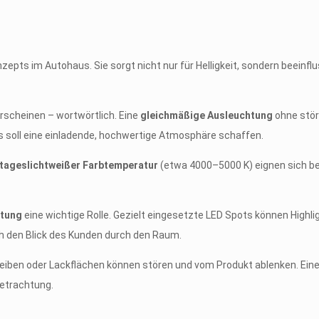
epts im Autohaus. Sie sorgt nicht nur für Helligkeit, sondern beeinfl
erscheinen – wortwörtlich. Eine
gleichmäßige Ausleuchtung
ohne stör
– es soll eine einladende, hochwertige Atmosphäre schaffen.
 tageslichtweißer Farbtemperatur
(etwa 4000–5000 K) eignen sich be
htung
eine wichtige Rolle. Gezielt eingesetzte LED Spots können High
ch den Blick des Kunden durch den Raum.
eiben oder Lackflächen können stören und vom Produkt ablenken. Ein
Betrachtung.