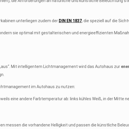
linien), die Anforderungen an natürliche und künstliche Beleuchtung s
rkabinen unterliegen zudem der
DIN EN 1837
, die speziell auf die Sic
sondern sie optimal mit gestalterischen und energieeffizienten Maßn
 „aus“. Mit intelligentem Lichtmanagement wird das Autohaus zur
ener
gn.
 Lichtmanagement im Autohaus zu nutzen:
ren messen die vorhandene Helligkeit und passen die künstliche Beleu