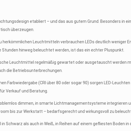
uchtungsdesign etabliert – und das aus gutem Grund. Besonders in e
hetisch überzeugen.
 zu herkömmlichen Leuchtmitteln verbrauchen LEDs deutlich weniger En
le Stunden hinweg beleuchtet werden, ist das ein echter Pluspunkt.
ische Leuchtmittel regelmäßig gewartet oder ausgetauscht werden mü
auch die Betriebsunterbrechungen.
hohen Farbwiedergabe (CRI über 80 oder sogar 90) sorgen LED-Leuchten 
für Verkauf und Beratung.
problemlos dimmen, in smarte Lichtmanagementsysteme integrieren und
m bis zur Werkstatt – bedarfsgerecht und wirkungsvoll zu beleuch